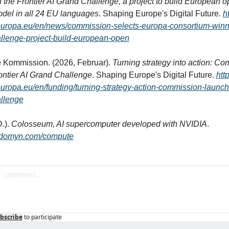
f the Frontier AI Grand Challenge, a project to build European o
model in all 24 EU languages
. Shaping Europe's Digital Future. 
ht
europa.eu/en/news/commission-selects-europa-consortium-winne
allenge-project-build-european-open
 Kommission. (2026, Februar). 
Turning strategy into action: Co
ontier AI Grand Challenge
. Shaping Europe's Digital Future. 
http
europa.eu/en/funding/turning-strategy-action-commission-launche
allenge
.). 
Colosseum, AI supercomputer developed with NVIDIA
. 
.domyn.com/compute
bscribe
to participate