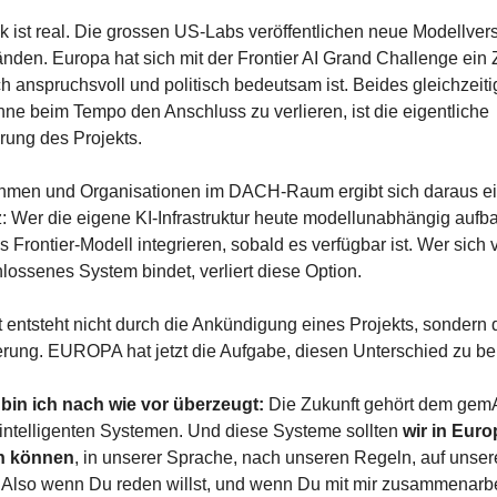
k ist real. Die grossen US-Labs veröffentlichen neue Modellvers
den. Europa hat sich mit der Frontier AI Grand Challenge ein Zi
h anspruchsvoll und politisch bedeutsam ist. Beides gleichzeitig
hne beim Tempo den Anschluss zu verlieren, ist die eigentliche 
rung des Projekts.
hmen und Organisationen im DACH-Raum ergibt sich daraus ein
Wer die eigene KI-Infrastruktur heute modellunabhängig aufbau
 Frontier-Modell integrieren, sobald es verfügbar ist. Wer sich v
lossenes System bindet, verliert diese Option.
 entsteht nicht durch die Ankündigung eines Projekts, sondern d
erung. EUROPA hat jetzt die Aufgabe, diesen Unterschied zu be
in ich nach wie vor überzeugt: 
Die Zukunft gehört dem gem
 intelligenten Systemen. Und diese Systeme sollten 
wir in Euro
en können
, in unserer Sprache, nach unseren Regeln, auf unsere
r. Also wenn Du reden willst, und wenn Du mit mir zusammenarbeit