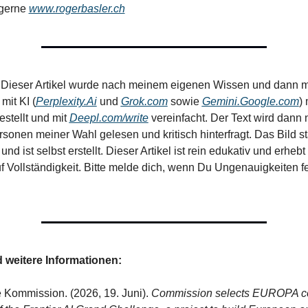
gerne 
www.rogerbasler.ch
 
Dieser Artikel wurde nach meinem eigenen Wissen und dann mi
it KI (
Perplexity.Ai
 und 
Grok.com
 sowie 
Gemini.Google.com
) 
tellt und mit 
Deepl.com/write
 vereinfacht. Der Text wird dann
 und ist selbst erstellt. Dieser Artikel ist rein edukativ und erhebt
 Vollständigkeit. Bitte melde dich, wenn Du Ungenauigkeiten fest
 weitere Informationen:
Kommission. (2026, 19. Juni). 
Commission selects EUROPA co