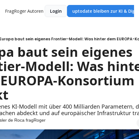
FragRoger
Autoren
Login
uptodate bleiben zur KI & Digi
Europa baut sein eigenes Frontier-Modell: Was hinter dem EUROPA-K
pa baut sein eigenes 
ier-Modell: Was hinte
EUROPA-Konsortium 
kt
enes KI-Modell mit über 400 Milliarden Parametern, da
hen abdeckt und auf europäischer Infrastruktur trai
sler de Roca fragRoger