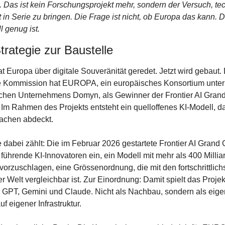
rd. Das ist kein Forschungsprojekt mehr, sondern der Versuch, te
 in Serie zu bringen. Die Frage ist nicht, ob Europa das kann. Die
l genug ist.
trategie zur Baustelle
t Europa über digitale Souveränität geredet. Jetzt wird gebaut. 
 Kommission hat EUROPA, ein europäisches Konsortium unter d
ischen Unternehmens Domyn, als Gewinner der Frontier AI Grand
Im Rahmen des Projekts entsteht ein quelloffenes KI-Modell, das
achen abdeckt.
e dabei zählt: Die im Februar 2026 gestartete Frontier AI Grand 
führende KI-Innovatoren ein, ein Modell mit mehr als 400 Milliar
orzuschlagen, eine Grössenordnung, die mit den fortschrittlichs
 Welt vergleichbar ist. Zur Einordnung: Damit spielt das Projekt
 GPT, Gemini und Claude. Nicht als Nachbau, sondern als eige
uf eigener Infrastruktur.