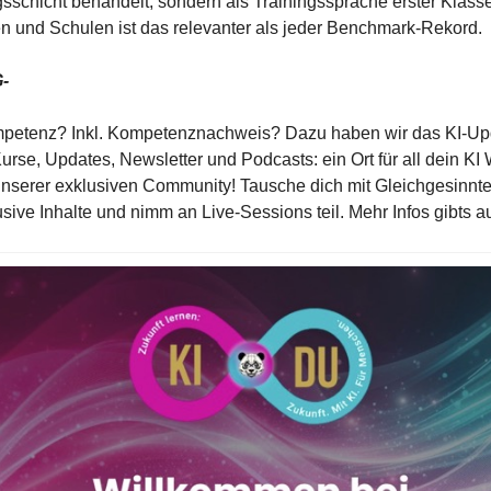
schicht behandelt, sondern als Trainingssprache erster Klasse
n und Schulen ist das relevanter als jeder Benchmark-Rekord.
-
petenz? Inkl. Kompetenznachweis? Dazu haben wir das KI-Upd
Kurse, Updates, Newsletter und Podcasts: ein Ort für all dein KI 
nserer exklusiven Community! Tausche dich mit Gleichgesinnten
usive Inhalte und nimm an Live-Sessions teil. Mehr Infos gibts au