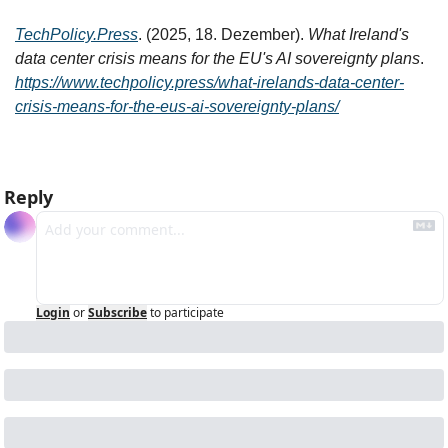
TechPolicy.Press
. (2025, 18. Dezember). 
What Ireland's 
data center crisis means for the EU's AI sovereignty plans
. 
https://www.techpolicy.press/what-irelands-data-center-
crisis-means-for-the-eus-ai-sovereignty-plans/
Reply
Login
or
Subscribe
to participate