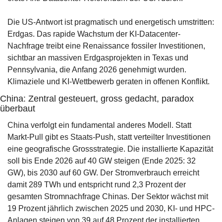
Die US-Antwort ist pragmatisch und energetisch umstritten: 
Erdgas. Das rapide Wachstum der KI-Datacenter-
Nachfrage treibt eine Renaissance fossiler Investitionen, 
sichtbar an massiven Erdgasprojekten in Texas und 
Pennsylvania, die Anfang 2026 genehmigt wurden. 
Klimaziele und KI-Wettbewerb geraten in offenen Konflikt.
China: Zentral gesteuert, gross gedacht, paradox 
überbaut
China verfolgt ein fundamental anderes Modell. Statt 
Markt-Pull gibt es Staats-Push, statt verteilter Investitionen 
eine geografische Grossstrategie. Die installierte Kapazität 
soll bis Ende 2026 auf 40 GW steigen (Ende 2025: 32 
GW), bis 2030 auf 60 GW. Der Stromverbrauch erreicht 
damit 289 TWh und entspricht rund 2,3 Prozent der 
gesamten Stromnachfrage Chinas. Der Sektor wächst mit 
19 Prozent jährlich zwischen 2025 und 2030, KI- und HPC-
Anlagen steigen von 39 auf 48 Prozent der installierten 