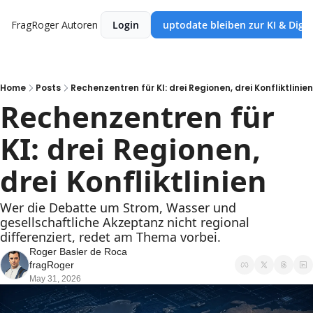
FragRoger
Autoren
Login
uptodate bleiben zur KI & Digi
Home
Posts
Rechenzentren für KI: drei Regionen, drei Konfliktlinien
Rechenzentren für 
KI: drei Regionen, 
drei Konfliktlinien
Wer die Debatte um Strom, Wasser und 
gesellschaftliche Akzeptanz nicht regional 
differenziert, redet am Thema vorbei.
Roger Basler de Roca 
fragRoger
May 31, 2026