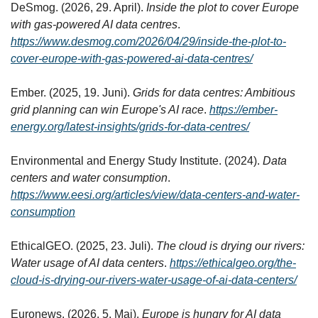
DeSmog. (2026, 29. April). 
Inside the plot to cover Europe 
with gas-powered AI data centres
. 
https://www.desmog.com/2026/04/29/inside-the-plot-to-
cover-europe-with-gas-powered-ai-data-centres/
Ember. (2025, 19. Juni). 
Grids for data centres: Ambitious 
grid planning can win Europe's AI race
. 
https://ember-
energy.org/latest-insights/grids-for-data-centres/
Environmental and Energy Study Institute. (2024). 
Data 
centers and water consumption
. 
https://www.eesi.org/articles/view/data-centers-and-water-
consumption
EthicalGEO. (2025, 23. Juli). 
The cloud is drying our rivers: 
Water usage of AI data centers
. 
https://ethicalgeo.org/the-
cloud-is-drying-our-rivers-water-usage-of-ai-data-centers/
Euronews. (2026, 5. Mai). 
Europe is hungry for AI data 