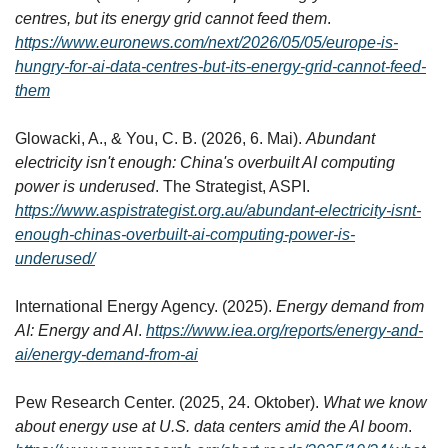
centres, but its energy grid cannot feed them
. 
https://www.euronews.com/next/2026/05/05/europe-is-
hungry-for-ai-data-centres-but-its-energy-grid-cannot-feed-
them
Glowacki, A., & You, C. B. (2026, 6. Mai). 
Abundant 
electricity isn't enough: China's overbuilt AI computing 
power is underused
. The Strategist, ASPI. 
https://www.aspistrategist.org.au/abundant-electricity-isnt-
enough-chinas-overbuilt-ai-computing-power-is-
underused/
International Energy Agency. (2025). 
Energy demand from 
AI: Energy and AI
. 
https://www.iea.org/reports/energy-and-
ai/energy-demand-from-ai
Pew Research Center. (2025, 24. Oktober). 
What we know 
about energy use at U.S. data centers amid the AI boom
. 