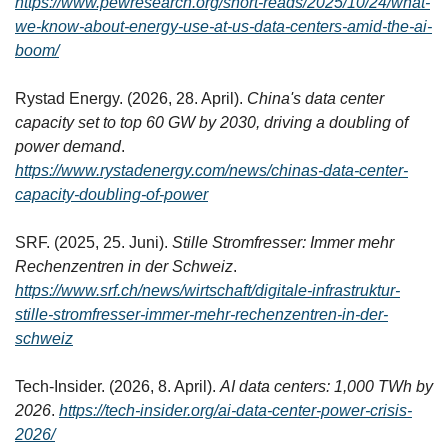
https://www.pewresearch.org/short-reads/2025/10/24/what-
we-know-about-energy-use-at-us-data-centers-amid-the-ai-
boom/
Rystad Energy. (2026, 28. April). 
China's data center 
capacity set to top 60 GW by 2030, driving a doubling of 
power demand
. 
https://www.rystadenergy.com/news/chinas-data-center-
capacity-doubling-of-power
SRF. (2025, 25. Juni). 
Stille Stromfresser: Immer mehr 
Rechenzentren in der Schweiz
. 
https://www.srf.ch/news/wirtschaft/digitale-infrastruktur-
stille-stromfresser-immer-mehr-rechenzentren-in-der-
schweiz
Tech-Insider. (2026, 8. April). 
AI data centers: 1,000 TWh by 
2026
. 
https://tech-insider.org/ai-data-center-power-crisis-
2026/