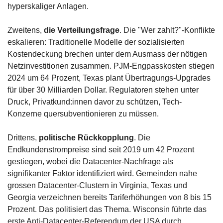
hyperskaliger Anlagen.
Zweitens, 
die Verteilungsfrage
. Die "Wer zahlt?"-Konflikte 
eskalieren: Traditionelle Modelle der sozialisierten 
Kostendeckung brechen unter dem Ausmass der nötigen 
Netzinvestitionen zusammen. PJM-Engpasskosten stiegen 
2024 um 64 Prozent, Texas plant Übertragungs-Upgrades 
für über 30 Milliarden Dollar. Regulatoren stehen unter 
Druck, Privatkund:innen davor zu schützen, Tech-
Konzerne quersubventionieren zu müssen. 
Drittens, 
politische Rückkopplung
. Die 
Endkundenstrompreise sind seit 2019 um 42 Prozent 
gestiegen, wobei die Datacenter-Nachfrage als 
signifikanter Faktor identifiziert wird. Gemeinden nahe 
grossen Datacenter-Clustern in Virginia, Texas und 
Georgia verzeichnen bereits Tariferhöhungen von 8 bis 15 
Prozent. Das politisiert das Thema. Wisconsin führte das 
erste Anti-Datacenter-Referendum der USA durch. 