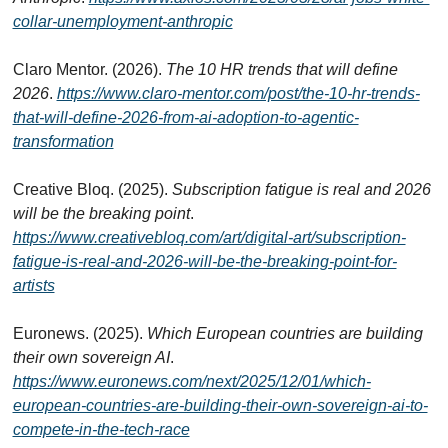
collar-unemployment-anthropic
Claro Mentor. (2026). 
The 10 HR trends that will define 
2026
. 
https://www.claro-mentor.com/post/the-10-hr-trends-
that-will-define-2026-from-ai-adoption-to-agentic-
transformation
Creative Bloq. (2025). 
Subscription fatigue is real and 2026 
will be the breaking point
. 
https://www.creativebloq.com/art/digital-art/subscription-
fatigue-is-real-and-2026-will-be-the-breaking-point-for-
artists
Euronews. (2025). 
Which European countries are building 
their own sovereign AI
. 
https://www.euronews.com/next/2025/12/01/which-
european-countries-are-building-their-own-sovereign-ai-to-
compete-in-the-tech-race