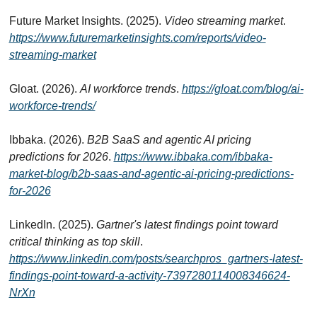
Future Market Insights. (2025). 
Video streaming market
. 
https://www.futuremarketinsights.com/reports/video-
streaming-market
Gloat. (2026). 
AI workforce trends
. 
https://gloat.com/blog/ai-
workforce-trends/
Ibbaka. (2026). 
B2B SaaS and agentic AI pricing 
predictions for 2026
. 
https://www.ibbaka.com/ibbaka-
market-blog/b2b-saas-and-agentic-ai-pricing-predictions-
for-2026
LinkedIn. (2025). 
Gartner's latest findings point toward 
critical thinking as top skill
. 
https://www.linkedin.com/posts/searchpros_gartners-latest-
findings-point-toward-a-activity-7397280114008346624-
NrXn