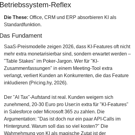
Betriebssystem-Reflex
Die These:
 Office, CRM und ERP absorbieren KI als 
Standardfunktion.
Das Fundament
SaaS-Preismodelle zeigen 2026, dass KI-Features oft nicht 
mehr extra monetarisierbar sind, sondern erwartet werden – 
"Table Stakes" im Poker-Jargon. Wer für "KI-
Zusammenfassungen" in einem Meeting-Tool extra 
verlangt, verliert Kunden an Konkurrenten, die das Feature 
inkludieren (Pricing.hy, 2026).
Der "AI Tax"-Aufstand ist real. Kunden weigern sich 
zunehmend, 20-30 Euro pro User:in extra für "KI-Features" 
in Salesforce oder Microsoft 365 zu zahlen. Die 
Argumentation: "Das ist doch nur ein paar API-Calls im 
Hintergrund. Warum soll das so viel kosten?" Die 
Wahrnehmung von KI als magische Zutat ist der 