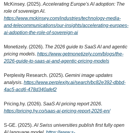
McKinsey. (2025). 
Accelerating Europe's AI adoption: The 
role of sovereign AI
. 
https://www.mckinsey.com/industries/technology-media-
and-telecommunications/our-insights/accelerating-europes-
ai-adoption-the-role-of-sovereign-ai
Monetizely. (2026). 
The 2026 guide to SaaS AI and agentic 
pricing models
. 
https://www.getmonetizely.com/blogs/the-
2026-guide-to-saas-ai-and-agentic-pricing-models
Perplexity Research. (2025). 
Gemini image updates 
analysis
. 
https://www.perplexity.ai/search/bc82e392-dbbd-
4ac5-acd6-478d340afef2
Pricing.hy. (2026). 
SaaS AI pricing report 2026
. 
https://pricing.hy.co/saas-ai-pricing-report-2026-en/
S-GE. (2025). 
AI Swiss universities publish first fully open 
AI language model
. 
https://www.s-