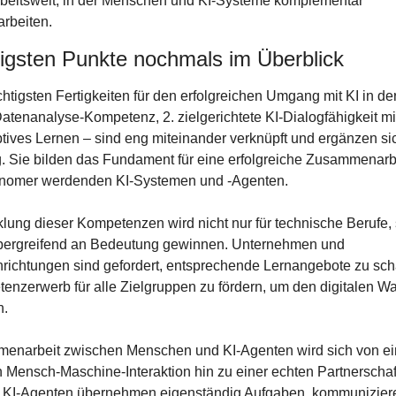
rbeitswelt, in der Menschen und KI-Systeme komplementär 
rbeiten.
tigsten Punkte nochmals im Überblick
chtigsten Fertigkeiten für den erfolgreichen Umgang mit KI in der
Datenanalyse-Kompetenz, 2. zielgerichtete KI-Dialogfähigkeit mit
tives Lernen – sind eng miteinander verknüpft und ergänzen sic
. Sie bilden das Fundament für eine erfolgreiche Zusammenarbei
nomer werdenden KI-Systemen und -Agenten.
lung dieser Kompetenzen wird nicht nur für technische Berufe, 
ergreifend an Bedeutung gewinnen. Unternehmen und 
richtungen sind gefordert, entsprechende Lernangebote zu scha
nzerwerb für alle Zielgruppen zu fördern, um den digitalen Wan
n.
enarbeit zwischen Menschen und KI-Agenten wird sich von ein
 Mensch-Maschine-Interaktion hin zu einer echten Partnerschaft
. KI-Agenten übernehmen eigenständig Aufgaben, kommuniziere