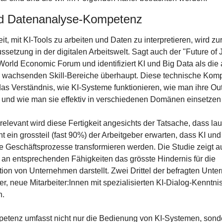
nd Datenanalyse-Kompetenz
it, mit KI-Tools zu arbeiten und Daten zu interpretieren, wird zur
setzung in der digitalen Arbeitswelt. Sagt auch der "Future of 
orld Economic Forum und identifiziert KI und Big Data als die 
n wachsenden Skill-Bereiche überhaupt. Diese technische Komp
das Verständnis, wie KI-Systeme funktionieren, wie man ihre Out
rt und wie man sie effektiv in verschiedenen Domänen einsetzen
elevant wird diese Fertigkeit angesichts der Tatsache, dass lau
 ein grossteil (fast 90%) der Arbeitgeber erwarten, dass KI und
re Geschäftsprozesse transformieren werden. Die Studie zeigt au
an entsprechenden Fähigkeiten das grösste Hindernis für die 
ion von Unternehmen darstellt. Zwei Drittel der befragten Unte
r, neue Mitarbeiter:Innen mit spezialisierten KI-Dialog-Kenntnis
n.
etenz umfasst nicht nur die Bedienung von KI-Systemen, sonde