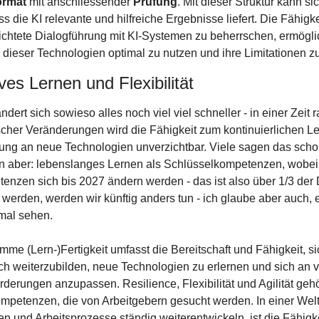
ormat
 mit anschliessender 
Prüfung
. Mit dieser Struktur kann sic
s die KI relevante und hilfreiche Ergebnisse liefert. Die Fähigkei
ichtete Dialogführung mit KI-Systemen zu beherrschen, ermöglic
 dieser Technologien optimal zu nutzen und ihre Limitationen 
ves Lernen und Flexibilität
dert sich sowieso alles noch viel viel schneller - in einer Zeit r
cher Veränderungen wird die Fähigkeit zum kontinuierlichen Le
ng an neue Technologien unverzichtbar. Viele sagen das schon 
n aber: lebenslanges Lernen als Schlüsselkompetenzen, wobei
nzen sich bis 2027 ändern werden - das ist also über 1/3 der D
n werden, werden wir künftig anders tun - ich glaube aber auch, es
mal sehen.
mme (Lern-)Fertigkeit umfasst die Bereitschaft und Fähigkeit, sic
ich weiterzubilden, neue Technologien zu erlernen und sich an v
rderungen anzupassen. Resilience, Flexibilität und Agilität geh
petenzen, die von Arbeitgebern gesucht werden. In einer Welt, 
n und Arbeitsprozesse ständig weiterentwickeln, ist die Fähigkei