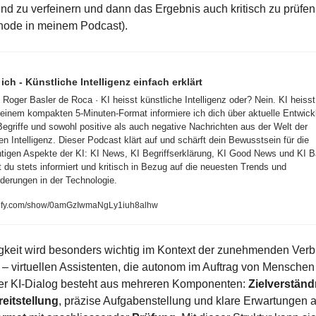
hode in meinem Podcast). 
ich - Künstliche Intelligenz einfach erklärt
 Roger Basler de Roca · KI heisst künstliche Intelligenz oder? Nein. KI heisst
meinem kompakten 5-Minuten-Format informiere ich dich über aktuelle Entwickl
Begriffe und sowohl positive als auch negative Nachrichten aus der Welt der 
en Intelligenz. Dieser Podcast klärt auf und schärft dein Bewusstsein für die 
htigen Aspekte der KI: KI News, KI Begriffserklärung, KI Good News und KI B
t du stets informiert und kritisch in Bezug auf die neuesten Trends und 
derungen in der Technologie.
tify.com/show/0amGzIwmaNgLy1iuh8alhw
gkeit wird besonders wichtig im Kontext der zunehmenden Verbr
– virtuellen Assistenten, die autonom im Auftrag von Menschen 
ver KI-Dialog besteht aus mehreren Komponenten: 
Zielverständ
eitstellung