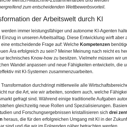
greiche Mensch-Maschine-Zusammenarbeit und werden 
ergreifend zum entscheidenden Wettbewerbsvorteil.
formation der Arbeitswelt durch KI
 werden immer leistungsfähiger und autonome KI-Agenten halte
inzug in unseren Arbeitsalltag. Diese Entwicklung wirft aber a
g eine entscheidende Frage auf: Welche 
Kompetenzen
 benötig
euen Ära erfolgreich zu sein? Meiner Meinung nach reicht es heu
nur technisches Know-how zu besitzen. Vielmehr müssen wir uns
ichen Wandel anpassen und neue Fähigkeiten entwickeln, die un
 effektiv mit KI-Systemen zusammenzuarbeiten.
e Transformation durchdringt mittlerweile alle Wirtschaftsbereich
icht nur die Art, wie wir arbeiten, sondern auch, welche Fähigkei
markt gefragt sind. Während einige traditionelle Aufgaben automa
stehen gleichzeitig neue Rollen und Spezialisierungen. Basiere
tudien und Forschungsergebnissen kristallisieren sich 
drei zent
n 
heraus, die für den erfolgreichen Umgang mit KI in der Zukunft
ar sind und die wir im Folgenden näher betrachten werden.