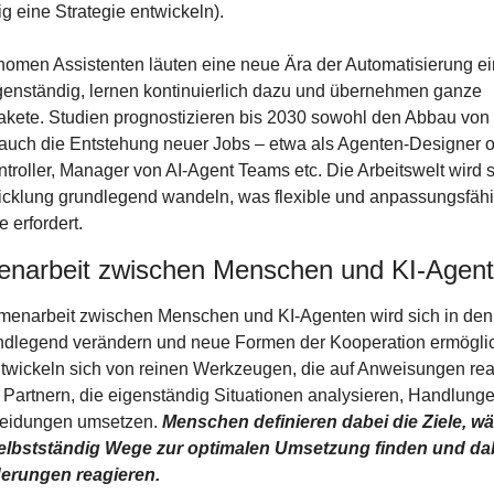
g eine Strategie entwickeln).
omen Assistenten läuten eine neue Ära der Automatisierung ein
enständig, lernen kontinuierlich dazu und übernehmen ganze 
kete. Studien prognostizieren bis 2030 sowohl den Abbau von M
 auch die Entstehung neuer Jobs – etwa als Agenten-Designer o
ntroller, Manager von AI-Agent Teams etc. Die Arbeitswelt wird s
icklung grundlegend wandeln, was flexible und anpassungsfähi
e erfordert.
narbeit zwischen Menschen und KI-Agen
enarbeit zwischen Menschen und KI-Agenten wird sich in den 
ndlegend verändern und neue Formen der Kooperation ermöglic
wickeln sich von reinen Werkzeugen, die auf Anweisungen reag
artnern, die eigenständig Situationen analysieren, Handlunge
eidungen umsetzen. 
Menschen definieren dabei die Ziele, wä
lbstständig Wege zur optimalen Umsetzung finden und dabei
erungen reagieren.