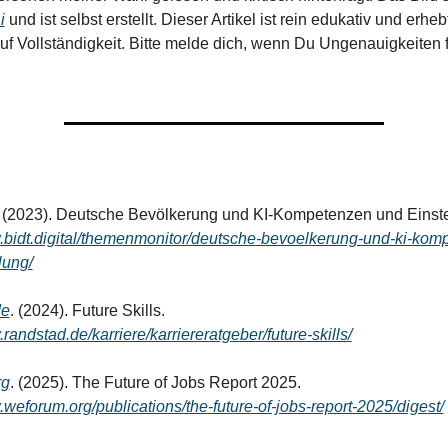
i
 und ist selbst erstellt. Dieser Artikel ist rein edukativ und erheb
f Vollständigkeit. Bitte melde dich, wenn Du Ungenauigkeiten fes
w.bidt.digital/themenmonitor/deutsche-bevoelkerung-und-ki-kom
lung/
de
. (2024). Future Skills. 
randstad.de/karriere/karriereratgeber/future-skills/
rg
. (2025). The Future of Jobs Report 2025. 
.weforum.org/publications/the-future-of-jobs-report-2025/digest/