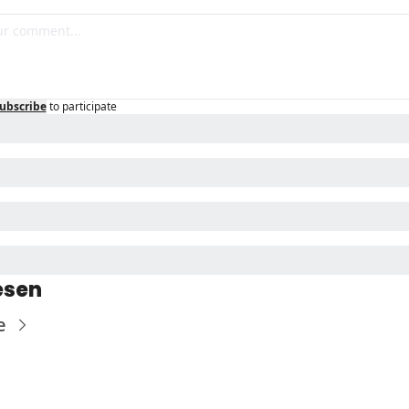
ubscribe
to participate
esen
e