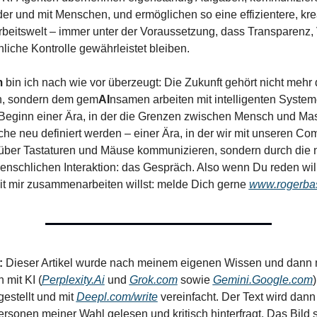
er und mit Menschen, und ermöglichen so eine effizientere, krea
Arbeitswelt – immer unter der Voraussetzung, dass Transparenz, 
iche Kontrolle gewährleistet bleiben.
 
bin ich nach wie vor überzeugt: Die Zukunft gehört nicht mehr
n, sondern dem gem
AI
nsamen arbeiten mit intelligenten Systeme
Beginn einer Ära, in der die Grenzen zwischen Mensch und Mas
he neu definiert werden – einer Ära, in der wir mit unseren Com
über Tastaturen und Mäuse kommunizieren, sondern durch die na
nschlichen Interaktion: das Gespräch. Also wenn Du reden wills
t mir zusammenarbeiten willst: melde Dich gerne 
www.rogerbas
: 
Dieser Artikel wurde nach meinem eigenen Wissen und dann m
mit KI (
Perplexity.Ai
 und 
Grok.com
 sowie 
Gemini.Google.com
stellt und mit 
Deepl.com/write
 vereinfacht. Der Text wird dan