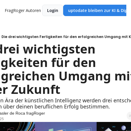
FragRoger
Autoren
Login
uptodate bleiben zur KI & Digi
Die drei wichtigsten Fertigkeiten für den erfolgreichen Umgang mit K
drei wichtigsten 
igkeiten für den 
lgreichen Umgang mit
er Zukunft
n Ära der künstlichen Intelligenz werden drei entsch
n über deinen beruflichen Erfolg bestimmen.
asler de Roca fragRoger
025