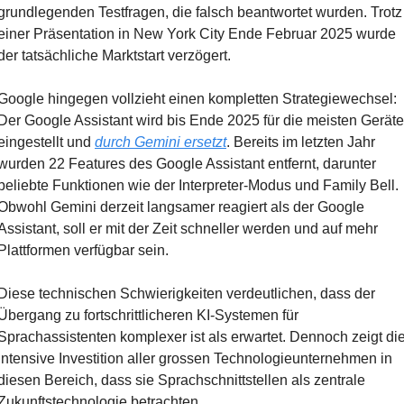
grundlegenden Testfragen, die falsch beantwortet wurden. Trotz 
einer Präsentation in New York City Ende Februar 2025 wurde 
der tatsächliche Marktstart verzögert.
Google hingegen vollzieht einen kompletten Strategiewechsel: 
Der Google Assistant wird bis Ende 2025 für die meisten Geräte 
eingestellt und 
durch Gemini ersetzt
. Bereits im letzten Jahr 
wurden 22 Features des Google Assistant entfernt, darunter 
beliebte Funktionen wie der Interpreter-Modus und Family Bell. 
Obwohl Gemini derzeit langsamer reagiert als der Google 
Assistant, soll er mit der Zeit schneller werden und auf mehr 
Plattformen verfügbar sein.
Diese technischen Schwierigkeiten verdeutlichen, dass der 
Übergang zu fortschrittlicheren KI-Systemen für 
Sprachassistenten komplexer ist als erwartet. Dennoch zeigt die
intensive Investition aller grossen Technologieunternehmen in 
diesen Bereich, dass sie Sprachschnittstellen als zentrale 
Zukunftstechnologie betrachten.