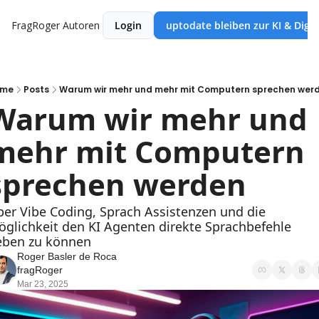
FragRoger
Autoren
Login
uptodate bleiben zur KI & Digi
ome
Posts
Warum wir mehr und mehr mit Computern sprechen wer
Warum wir mehr und 
mehr mit Computern 
sprechen werden
ber Vibe Coding, Sprach Assistenzen und die 
̈glichkeit den KI Agenten direkte Sprachbefehle 
eben zu können
Roger Basler de Roca 
fragRoger
Mar 23, 2025