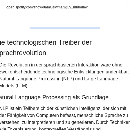
open.spotify.com/show/0amGzIwmaNgLy1iuh8alhw
ie technologischen Treiber der 
prachrevolution
Die Revolution in der sprachbasierten Interaktion wäre ohne 
zwei entscheidende technologische Entwicklungen undenkbar: 
Natural Language Processing (NLP) und Large Language 
Models (LLM).
atural Language Processing als Grundlage
NLP ist ein Teilbereich der künstlichen Intelligenz, der sich mit 
der Fähigkeit von Computern befasst, menschliche Sprache zu 
verstehen, zu interpretieren und zu generieren. Durch Techniken
wie Tokenisierung, kontextuelles Verständnis und 