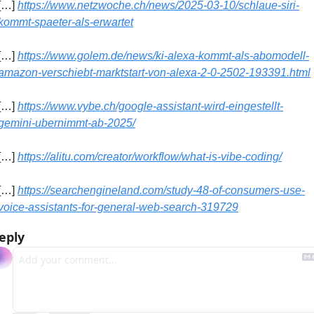
[…] 
https://www.netzwoche.ch/news/2025-03-10/schlaue-siri-
kommt-spaeter-als-erwartet
[…] 
https://www.golem.de/news/ki-alexa-kommt-als-abomodell-
amazon-verschiebt-marktstart-von-alexa-2-0-2502-193391.html
[…] 
https://www.vybe.ch/google-assistant-wird-eingestellt-
gemini-ubernimmt-ab-2025/
[…] 
https://alitu.com/creator/workflow/what-is-vibe-coding/
[…] 
https://searchengineland.com/study-48-of-consumers-use-
voice-assistants-for-general-web-search-319729
eply