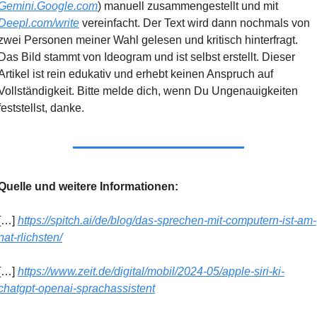
Gemini.Google.com
) manuell zusammengestellt und mit 
Deepl.com/write
 vereinfacht. Der Text wird dann nochmals von 
zwei Personen meiner Wahl gelesen und kritisch hinterfragt. 
Das Bild stammt von Ideogram und ist selbst erstellt. Dieser 
Artikel ist rein edukativ und erhebt keinen Anspruch auf 
Vollständigkeit. Bitte melde dich, wenn Du Ungenauigkeiten 
feststellst, danke.
Quelle und weitere Informationen:
[…] 
https://spitch.ai/de/blog/das-sprechen-mit-computern-ist-am-
nat-rlichsten/
[…] 
https://www.zeit.de/digital/mobil/2024-05/apple-siri-ki-
chatgpt-openai-sprachassistent