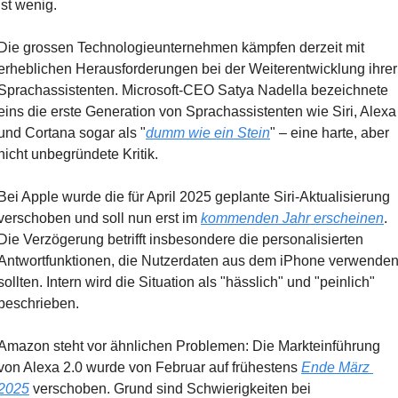
ist wenig. 
Die grossen Technologieunternehmen kämpfen derzeit mit 
erheblichen Herausforderungen bei der Weiterentwicklung ihrer 
Sprachassistenten. Microsoft-CEO Satya Nadella bezeichnete 
eins die erste Generation von Sprachassistenten wie Siri, Alexa 
und Cortana sogar als "
dumm wie ein Stein
" – eine harte, aber 
nicht unbegründete Kritik.
Bei Apple wurde die für April 2025 geplante Siri-Aktualisierung 
verschoben und soll nun erst im 
kommenden Jahr erscheinen
. 
Die Verzögerung betrifft insbesondere die personalisierten 
Antwortfunktionen, die Nutzerdaten aus dem iPhone verwenden
sollten. Intern wird die Situation als "hässlich" und "peinlich" 
beschrieben.
Amazon steht vor ähnlichen Problemen: Die Markteinführung 
von Alexa 2.0 wurde von Februar auf frühestens 
Ende März 
2025
 verschoben. Grund sind Schwierigkeiten bei 