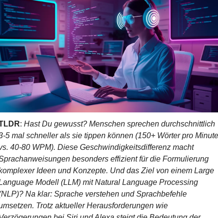
TLDR
: 
Hast Du gewusst? Menschen sprechen durchschnittlich 
3-5 mal schneller als sie tippen können (150+ Wörter pro Minute
vs. 40-80 WPM). Diese Geschwindigkeitsdifferenz macht 
Sprachanweisungen besonders effizient für die Formulierung 
komplexer Ideen und Konzepte. Und das Ziel von einem Large 
Language Modell (LLM) mit Natural Language Processing 
(NLP)? Na klar: Sprache verstehen und Sprachbefehle 
umsetzen. Trotz aktueller Herausforderungen wie 
Verzögerungen bei Siri und Alexa steigt die Bedeutung der 