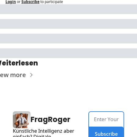
Login
or
Subscribe
to participate
eiterlesen
iew more
FragRoger
Künstliche Intelligenz aber 
Subscribe
einfach? Digitale 