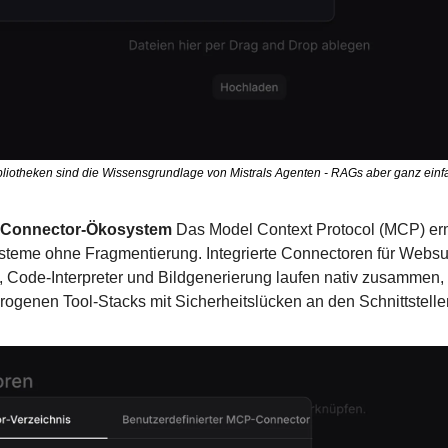
bliotheken sind die Wissensgrundlage von Mistrals Agenten - RAGs aber ganz einf
d Connector-Ökosystem
 Das Model Context Protocol (MCP) erm
steme ohne Fragmentierung. Integrierte Connectoren für Websu
 Code-Interpreter und Bildgenerierung laufen nativ zusammen, 
rogenen Tool-Stacks mit Sicherheitslücken an den Schnittstelle