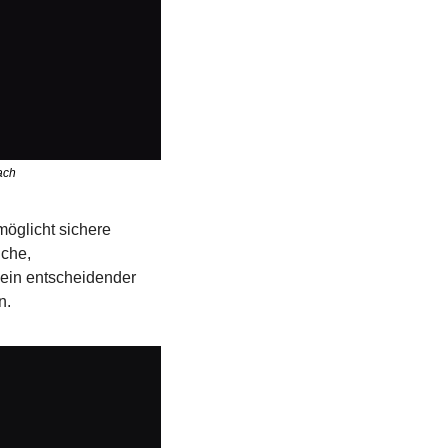
ach
öglicht sichere 
che, 
ein entscheidender 
n. 